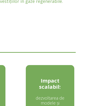
vestițiilor în gaze regenerabile.
Impact
scalabil:
dezvoltarea de
modele și