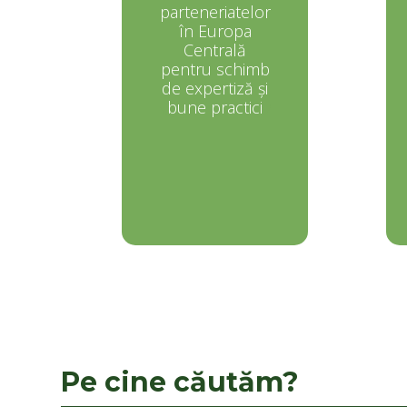
parteneriatelor
în Europa
Centrală
pentru schimb
de expertiză și
bune practici
Pe cine căutăm?