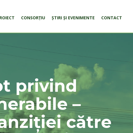
ROIECT
CONSORȚIU
ȘTIRI ȘI EVENIMENTE
CONTACT
ot privind
erabile –
anziției către