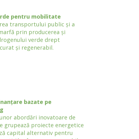
rde pentru mobilitate
ea transportului public și a
 marfă prin producerea și
idrogenului verde drept
curat și regenerabil.
inanțare bazate pe
ng
unor abordări inovatoare de
re grupează proiecte energetice
ză capital alternativ pentru