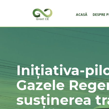
ACASĂ
DESPRE P
Inițiativa-pil
Gazele Regen
susținerea tr