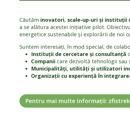
Căutăm
inovatori, scale-up-uri și instituți
a se alătura acestei inițiative pilot. Obiect
energetice sustenabile și explorării de noi o
Suntem interesați, în mod special, de colabo
Instituții de cercetare și consultanță
c
Companii
care dezvoltă tehnologii sau se
Municipalități, utilități și utilizatori in
Organizații cu experiență în integrare
Pentru mai multe informații: zfistre