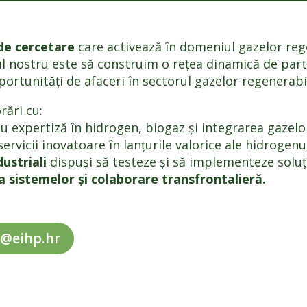
i de cercetare
care activează în domeniul gazelor rege
ivul nostru este să construim o rețea dinamică de part
portunități de afaceri în sectorul gazelor regenerabi
rări cu:
u expertiză în hidrogen, biogaz și integrarea gazelo
rvicii inovatoare în lanțurile valorice ale hidrogenul
dustriali
dispuși să testeze și să implementeze soluți
a sistemelor și colaborare transfrontalieră.
k@eihp.hr