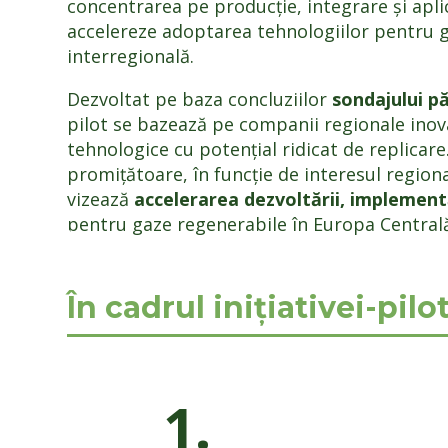
concentrarea pe producție, integrare și aplica
accelereze adoptarea tehnologiilor pentru g
interregională.
Dezvoltat pe baza concluziilor
sondajului p
pilot se bazează pe companii regionale inova
tehnologice cu potențial ridicat de replicare.
promițătoare, în funcție de interesul region
vizează
accelerarea
dezvoltării, implementă
pentru gaze regenerabile în Europa Central
În cadrul inițiativei-pi
1.