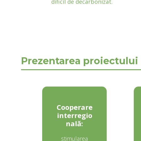
dificil de decarbonizat.
Prezentarea proiectului
Cooperare
interregio
nală:
stimularea