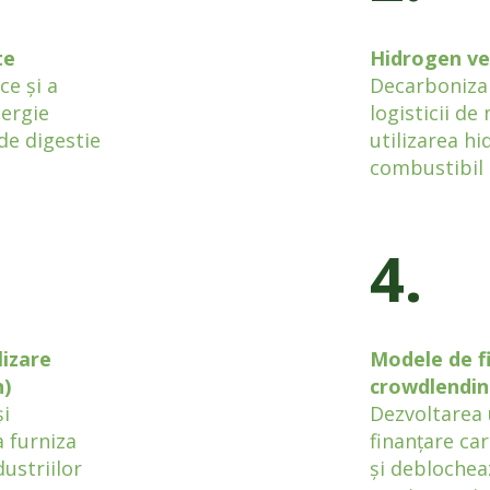
te
Hidrogen ve
e și a
Decarbonizar
nergie
logisticii de
de digestie
utilizarea h
combustibil 
4.
lizare
Modele de f
n)
crowdlendi
și
Dezvoltarea 
a furniza
finanțare ca
ustriilor
și deblochea