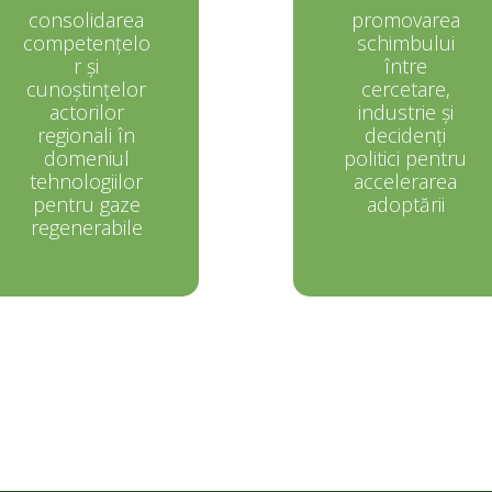
consolidarea
promovarea
competențelo
schimbului
r și
între
cunoștințelor
cercetare,
actorilor
industrie și
regionali în
decidenți
domeniul
politici pentru
tehnologiilor
accelerarea
pentru gaze
adoptării
regenerabile