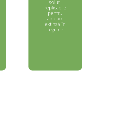
soluții
replicabile
pentru
aplicare
extinsă în
regiune